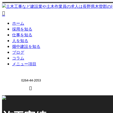
ホーム
採用を知る
仕事を知る
人を知る
畑中建設を知る
ブログ
コラム
メニュー項目
0264-44-2053
ENTRY