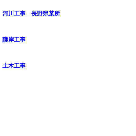
河川工事 長野県某所
護岸工事
土木工事
ENTRY
お電話でのエントリー
0264-44-2053
受付／8:00～17:00（平日）