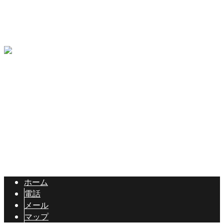
畑中建設を知る
エントリーフォーム
コラム
〒397-0302
長野県木曽郡木曽町開田高原西野4148
Googleマップで確認する
Copyright © 長野県木曽郡の有限会社畑中建設は各種土木工事にご対
応！. All rights reserved.
ホーム
電話
メール
マップ