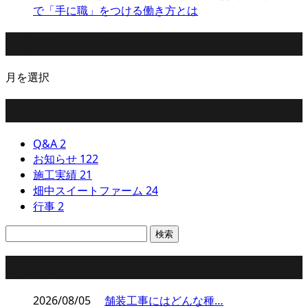
で「手に職」をつける働き方とは
月別アーカイブ
月を選択
カテゴリー
Q&A
2
お知らせ
122
施工実績
21
畑中スイートファーム
24
行事
2
コラム
2026/08/05
舗装工事にはどんな種…