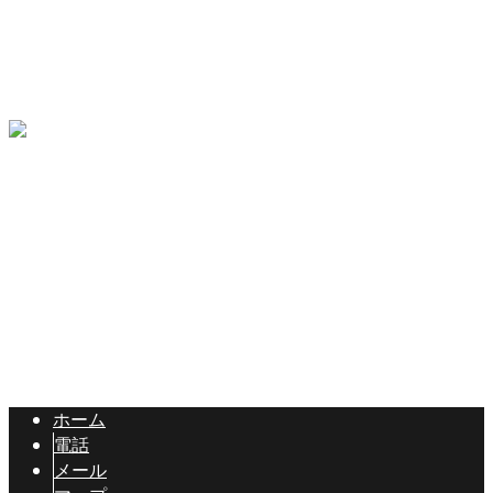
ブログ
畑中建設を知る
エントリーフォーム
コラム
〒397-0302
長野県木曽郡木曽町開田高原西野4148
Googleマップで確認する
Copyright © 長野県木曽郡の有限会社畑中建設は各種土木工事にご対
応！. All rights reserved.
ホーム
電話
メール