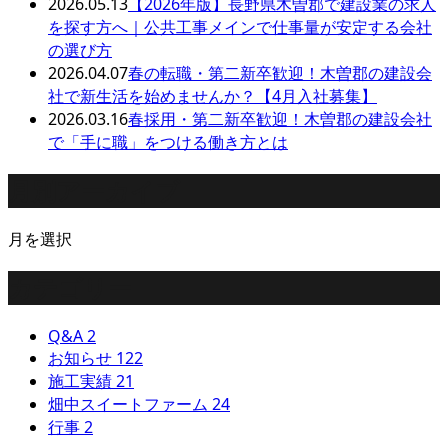
2026.05.13
【2026年版】長野県木曽郡で建設業の求人
を探す方へ｜公共工事メインで仕事量が安定する会社
の選び方
2026.04.07
春の転職・第二新卒歓迎！木曽郡の建設会
社で新生活を始めませんか？【4月入社募集】
2026.03.16
春採用・第二新卒歓迎！木曽郡の建設会社
で「手に職」をつける働き方とは
月別アーカイブ
月を選択
カテゴリー
Q&A
2
お知らせ
122
施工実績
21
畑中スイートファーム
24
行事
2