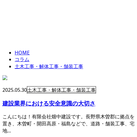
土木工事・解体工
ENTRY
事・舗装工事
column
HOME
コラム
土木工事・解体工事・舗装工事
2025.05.30
土木工事・解体工事・舗装工事
建設業界における安全意識の大切さ
こんにちは！有限会社畑中建設です。長野県木曽郡に拠点を
置き、木曽町・開田高原・福島などで、道路・舗装工事、宅
地...