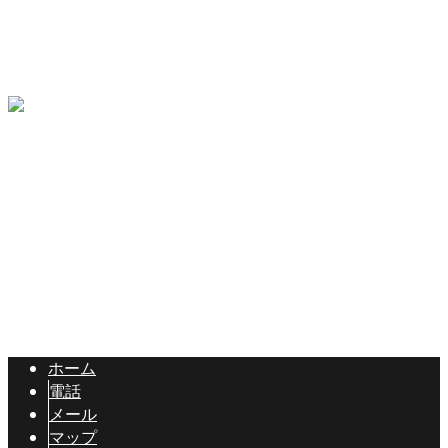
畑中建設を知る
エントリーフォーム
コラム
〒397-0302
長野県木曽郡木曽町開田高原西野4148
Googleマップで確認する
Copyright © 長野県木曽郡の有限会社畑中建設は各種土木工事にご対
応！. All rights reserved.
ホーム
電話
メール
マップ