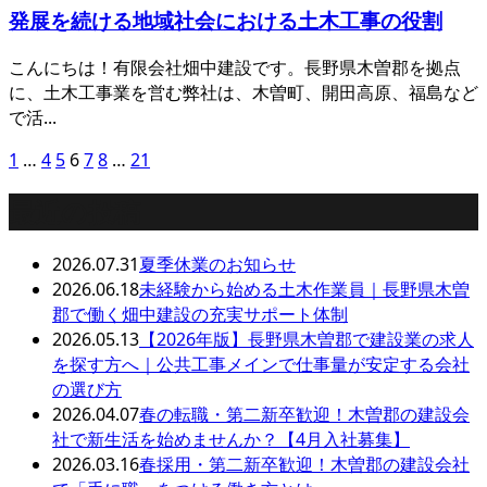
発展を続ける地域社会における土木工事の役割
こんにちは！有限会社畑中建設です。長野県木曽郡を拠点
に、土木工事業を営む弊社は、木曽町、開田高原、福島など
で活...
1
…
4
5
6
7
8
…
21
最近の投稿
2026.07.31
夏季休業のお知らせ
2026.06.18
未経験から始める土木作業員｜長野県木曽
郡で働く畑中建設の充実サポート体制
2026.05.13
【2026年版】長野県木曽郡で建設業の求人
を探す方へ｜公共工事メインで仕事量が安定する会社
の選び方
2026.04.07
春の転職・第二新卒歓迎！木曽郡の建設会
社で新生活を始めませんか？【4月入社募集】
2026.03.16
春採用・第二新卒歓迎！木曽郡の建設会社