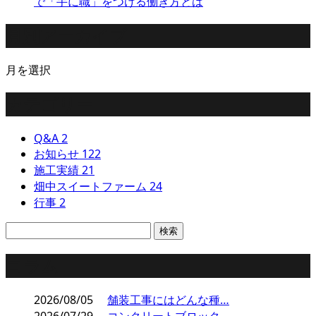
で「手に職」をつける働き方とは
月別アーカイブ
月を選択
カテゴリー
Q&A
2
お知らせ
122
施工実績
21
畑中スイートファーム
24
行事
2
コラム
2026/08/05
舗装工事にはどんな種…
2026/07/29
コンクリートブロック…