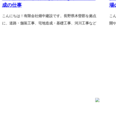
成の仕事
場
こんにちは！有限会社畑中建設です。長野県木曽郡を拠点
こ
に、道路・舗装工事、宅地造成・基礎工事、河川工事など
開
幅広い土木工事を手掛けてお...
工事
ENTRY
お電話でのエントリー
0264-44-2053
受付／8:00～17:00（平日）
〒397-0302