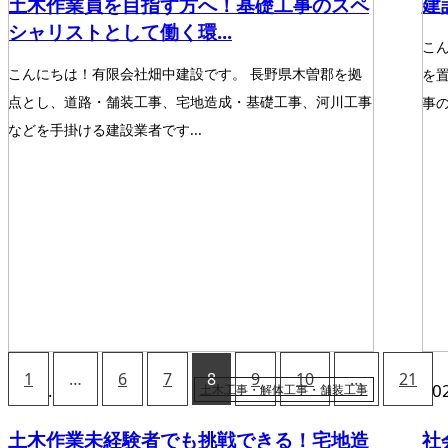
土木作業員を目指す方へ！基礎工事のスペ
建
シャリストとして働く環...
こ
こんにちは！有限会社畑中建設です。 長野県木曽郡を拠
を
点とし、道路・舗装工事、宅地造成・基礎工事、河川工事
事の
などを手掛ける建設業者です...
1
…
6
7
8
9
10
…
21
2024.12.06
20
土木工事・解体工事・舗装工事
土木作業未経験者でも挑戦できる！宅地造
社