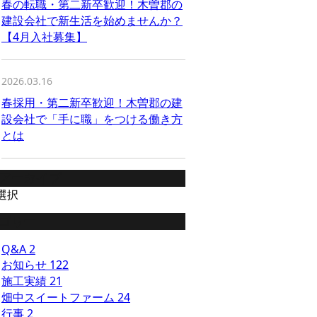
春の転職・第二新卒歓迎！木曽郡の
建設会社で新生活を始めませんか？
【4月入社募集】
2026.03.16
春採用・第二新卒歓迎！木曽郡の建
設会社で「手に職」をつける働き方
とは
アーカイブ
選択
ゴリー
Q&A
2
お知らせ
122
施工実績
21
畑中スイートファーム
24
行事
2