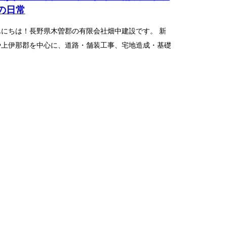
の日常
んにちは！長野県木曽郡の有限会社畑中建設です。 新
や上伊那郡を中心に、道路・舗装工事、宅地造成・基礎
、河川工事などを手掛け...
メールでのエントリー
メールでのお問い合わせ