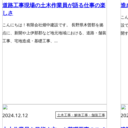
道路工事現場の土木作業員が語る仕事の楽
造
しさ
こ
こんにちは！有限会社畑中建設です。 長野県木曽郡を拠
設
点に、新開や上伊那郡など地元地域における、道路・舗装
開す
工事、宅地造成・基礎工事、...
2024.12.12
20
土木工事・解体工事・舗装工事