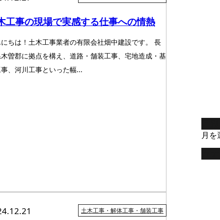
木工事の現場で実感する仕事への情熱
んにちは！土木工事業者の有限会社畑中建設です。 長
県木曽郡に拠点を構え、道路・舗装工事、宅地造成・基
事、河川工事といった幅...
月別
月を
カテ
24.12.21
土木工事・解体工事・舗装工事