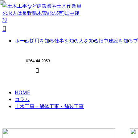
column
土木
工
ホーム
採用を知る
仕事を知る
人を知る
畑中建設を知る
ブ
事・
0264-44-2053
解体
HOME
工
ENTRY
コラム
土木工事・解体工事・舗装工事
事・