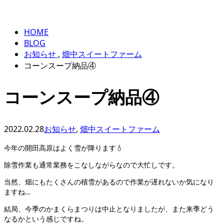
BLOG
ENTRY
HOME
BLOG
お知らせ
,
畑中スイートファーム
コーンスープ納品④
コーンスープ納品④
2022.02.28
お知らせ
,
畑中スイートファーム
今年の開田高原はよく雪が降ります💧
除雪作業も通常業務をこなしながらなので大忙しです。
当然、畑にもたくさんの積雪があるので作業が遅れないか気になり
ますね…
結局、今季のかまくらまつりは中止となりましたが、また来季どう
なるかという感じですね。