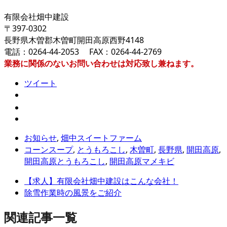
有限会社畑中建設
〒397-0302
長野県木曽郡木曽町開田高原西野4148
電話：0264-44-2053 FAX：0264-44-2769
業務に関係のないお問い合わせは対応致し兼ねます。
ツイート
お知らせ
,
畑中スイートファーム
コーンスープ
,
とうもろこし
,
木曽町
,
長野県
,
開田高原
,
開田高原とうもろこし
,
開田高原マメキビ
【求人】有限会社畑中建設はこんな会社！
除雪作業時の風景をご紹介
関連記事一覧