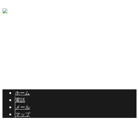
〒397-0302
長野県木曽郡木曽町開田高原西野4148
Googleマップで確認する
Copyright © 長野県木曽郡の有限会社畑中建設は各種土木工事にご対
応！. All rights reserved.
ホーム
電話
メール
マップ