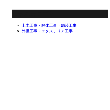
コラムカテゴリ
土木工事・解体工事・舗装工事
外構工事・エクステリア工事
ENTRY
お電話でのエントリー
0264-44-2053
受付／8:00～17:00（平日）
メールでのエントリー